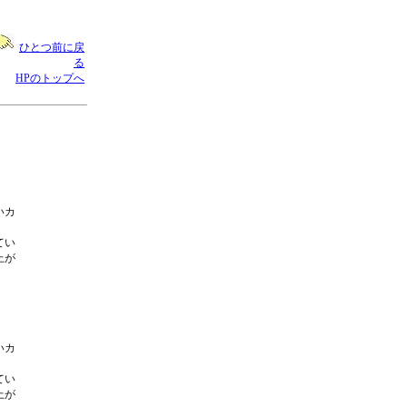
ひとつ前に戻
る
HPのトップへ
いカ
てい
上が
いカ
てい
上が