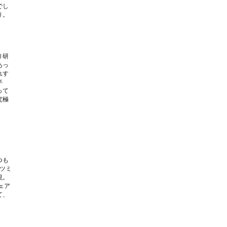
でし
り。
り研
あっ
れす
半
って
究極
つも
ッツミ
現。
ェア
て、