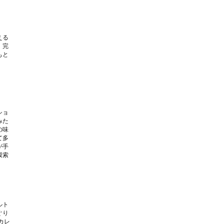
える
、完
もと
ショ
みた
の味
て多
が手
模索
ルト
ぐり
カレ