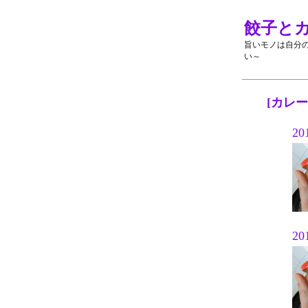
餃子と
旨いモノは自分
い～
[カレ
20
20