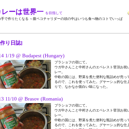
カレーは世界一
を目指して
の手で作りたくなる ～腹ペコチャリダーの頭の中はいつも食べ物のコトでいっぱ
ー作り日誌]
14 1/19 @ Budapest (Hungary)
ブラショフの宿にて。
ウガ中さんこと中村さんのエベレスト登頂お祝
レー。
中欧の国には、野菜を煮た便利な瓶詰めが売っ
るので、これを使ってみた。グヤーシュ的な仕
りで、なかなか面白い味になった。
13 11/10 @ Brasov (Romania)
ブラショフの宿にて。
ウガ中さんこと中村さんのエベレスト登頂お祝
レー。
中欧の国には、野菜を煮た便利な瓶詰めが売っ
るので、これを使ってみた。グヤーシュ的な仕