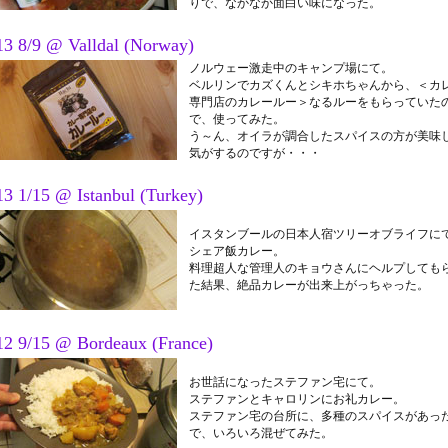
りで、なかなか面白い味になった。
13 8/9 @ Valldal (Norway)
ノルウェー激走中のキャンプ場にて。
ベルリンでカズくんとシキホちゃんから、＜カ
専門店のカレールー＞なるルーをもらっていた
で、使ってみた。
う～ん、オイラが調合したスパイスの方が美味
気がするのですが・・・
13 1/15 @ Istanbul (Turkey)
イスタンブールの日本人宿ツリーオブライフに
シェア飯カレー。
料理超人な管理人のキョウさんにヘルプしても
た結果、絶品カレーが出来上がっちゃった。
12 9/15 @ Bordeaux (France)
お世話になったステファン宅にて。
ステファンとキャロリンにお礼カレー。
ステファン宅の台所に、多種のスパイスがあっ
で、いろいろ混ぜてみた。