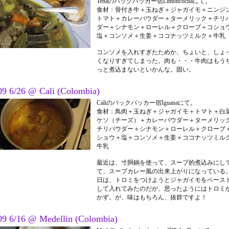
Tenaのバックパッカー宿Limoncochaにて。
食材：骨付き牛＋玉ねぎ＋ジャガイモ＋ニンジ
トマト＋カレーパウダー＋ターメリック＋チリ
ダー＋シナモン＋ローレル＋クローブ＋コショ
塩＋コンソメ＋生姜＋ココナッツミルク＋牛乳
コンソメを入れすぎたためか、ちょいと、しょ
くなりすぎてしまった。肉も・・・牛肉はもう
っと煮込まないといかんな。固い。
09 6/26 @ Cali (Colombia)
Caliのバックパッカー宿Iguanaにて。
食材：鳥肉＋玉ねぎ＋ジャガイモ＋トマト＋白
ケソ（チーズ）＋カレーパウダー＋ターメリッ
チリパウダー＋シナモン＋ローレル＋クローブ
ショウ＋塩＋コンソメ＋生姜＋ココナッツミル
牛乳
最近は、寸胴鍋を使って、スープ的煮込みにし
て、スープカレー風の出来上がりになっている
日は、トロミをつけようとジャガイモをペース
して入れてみたのだが、思ったようにはトロミ
かず。が、味はもちろん、抜群ですよ！
09 6/16 @ Medellin (Colombia)