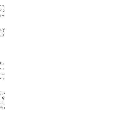
ン＋
パウ
ウ＋
っぱ
ちょ
菜＋
ク＋
＋コ
ク＋
てい
。今
トに
がつ