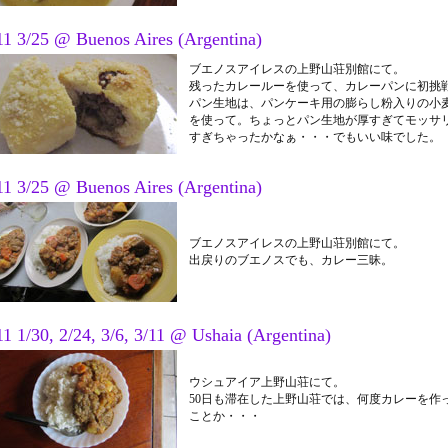
11 3/25 @ Buenos Aires (Argentina)
ブエノスアイレスの上野山荘別館にて。
残ったカレールーを使って、カレーパンに初挑
パン生地は、パンケーキ用の膨らし粉入りの小
を使って。ちょっとパン生地が厚すぎてモッサ
すぎちゃったかなぁ・・・でもいい味でした。
11 3/25 @ Buenos Aires (Argentina)
ブエノスアイレスの上野山荘別館にて。
出戻りのブエノスでも、カレー三昧。
1 1/30, 2/24, 3/6, 3/11 @ Ushaia (Argentina)
ウシュアイア上野山荘にて。
50日も滞在した上野山荘では、何度カレーを作
ことか・・・