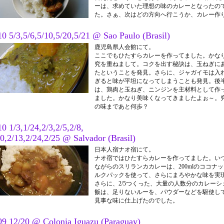
ーは、求めていた理想の味のカレーとなったの
た。さぁ、次はどの方向へ行こうか、カレー作
0 5/3,5/6,5/10,5/20,5/21 @ Sao Paulo (Brasil)
鹿児島県人会館にて。
ここでもひたすらカレーを作ってました。かな
究を重ねまして。コクを出す秘訣は、玉ねぎに
たということを発見。さらに、ジャガイモは入
ぎると味が平坦になってしまうことも発見。後
は、鶏肉と玉ねぎ、ニンジンを主材料として作
ました。かなり美味くなってきましたよぉ～。
の味まであと何歩？
0 1/3,1/24,2/3,2/5,2/8,
0,2/13,2/24,2/25 @ Salvador (Brasil)
日本人宿ナオ宿にて。
ナオ宿ではひたすらカレーを作ってました。い
ながらのスリランカカレーは、200mlのココナ
ルクパックを使って、さらにまろやかな味を実
さらに、2/5つくった、大量の人数分のカレーシ
飯は、足りないルーを、パウダーなどを駆使し
見事な味に仕上げたのでした。
09 12/20 @ Colonia Iguazu (Paraguay)