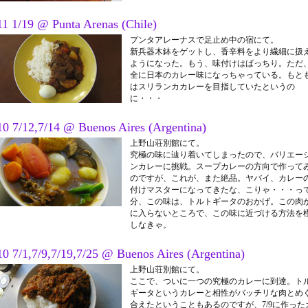
11 1/19 @ Punta Arenas (Chile)
プンタアレーナスで足止め中の宿にて。
新兵器木鉢をゲットし、香辛料をより繊細に扱
ようになった。もう、味付けはばっちり。ただ
全に日本のカレー味になっちゃっている。もと
はスリランカカレーを目指していたというの
に・・・
10 7/12,7/14 @ Buenos Aires (Argentina)
上野山荘別館にて。
究極の味に辿り着いてしまったので、バリエー
ンカレーに挑戦。スープカレーの方向で作って
のですが、これが、また絶品。ヤバイ、カレー
付けマスターになってきたな、こりゃ・・・っ
分、この味は、トルトギータのおかげ。この肉
に入らないところで、この味に近づける方法を
しなきゃ。
10 7/1,7/9,7/19,7/25 @ Buenos Aires (Argentina)
上野山荘別館にて。
ここで、ついに一つの究極のカレーに到達。ト
ギータというカレーと相性がバッチリな肉とめ
合えたということもあるのですが、7/9に作った