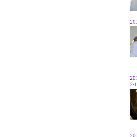
201
201
2/1
20