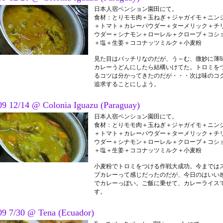
日本人宿ペンション園田にて。
食材：とりモモ肉＋玉ねぎ＋ジャガイモ＋ニン
＋トマト＋カレーパウダー＋ターメリック＋チ
ウダー＋シナモン＋ローレル＋クローブ＋コシ
＋塩＋生姜＋ココナッツミルク＋小麦粉
見た目はバッチリなのだが、う～む、微妙に薄
カレーうどんにしたら結構いけてた。トロミを
るコツは分かってきたのだが・・・次は味のコ
追求することにしよう。
09 12/14 @ Colonia Iguazu (Paraguay)
日本人宿ペンション園田にて。
食材：とりモモ肉＋玉ねぎ＋ジャガイモ＋ニン
＋トマト＋カレーパウダー＋ターメリック＋チ
ウダー＋シナモン＋ローレル＋クローブ＋コシ
＋塩＋生姜＋ココナッツミルク＋小麦粉
小麦粉でトロミをつける作戦大成功。今までは
プカレーって感じだったのだが、今日のはいい
でカレーっぽい。ご飯に乗せて、カレーライス
す。
09 7/30 @ Tena (Ecuador)