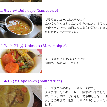
11 8/23 @ Bulawayo (Zimbabwe)
ブラワヨのユースホステルにて。
ムシくんとヒロキくんとのお別れにと、オワカ
を作ったのだが、結局みんな滞在が延びてしま
ただのカレーパーティに。
11 7/20, 21 @ Chimoio (Mozambique)
チモイオのピンクパパイヤにて。
普通の出来のカレーでした。
11 4/13 @ CapeTown (SouthAfrica)
ケープタウンのキャット＆ムースにて。
久々に作ったチキンカレー。抜群の出来でした
味、コク、辛味、どれをとっても申し分ない。
分、この時点で、世界一ウマイチキンカレーだ
はず。