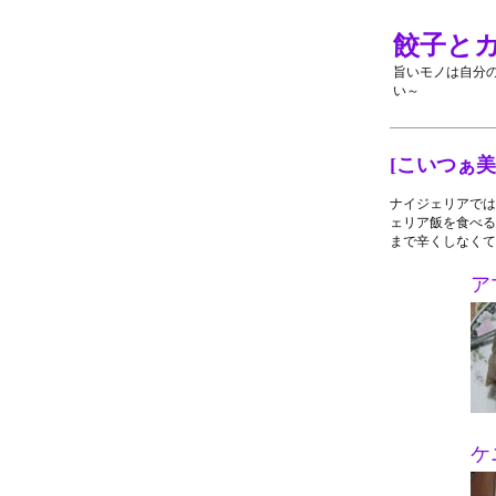
餃子と
旨いモノは自分
い～
[こいつぁ
ナイジェリアでは
ェリア飯を食べる
まで辛くしなくて
ア
ケ