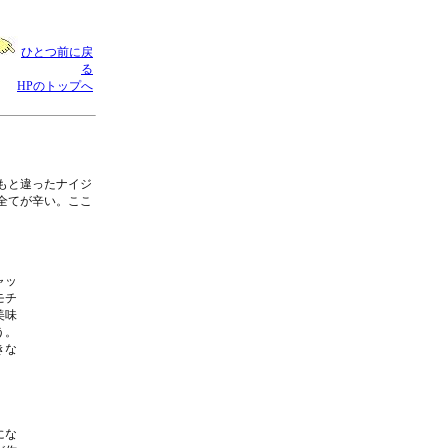
ひとつ前に戻
る
HPのトップへ
もと違ったナイジ
全てが辛い。ここ
ャッ
モチ
美味
う。
きな
にな