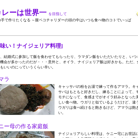
カレーは世界一
を目指して
の手で作りたくなる ～腹ペコチャリダーの頭の中はいつも食べ物のコトでいっぱ
美味い！ナイジェリア料理]
、結婚式に参加して飯を食わせてもらったり、ラマダン飯をいただいたりと、いつ
機会が多かったのだが・・・意外と、オイラ、ナイジェリア飯は好きかも。ただ、
もいいのにっていうくらい辛い。
マラ
キャッサバの粉をお湯で練って作るアマラ。キ
サバはもともと好きだし、練ることによって、
モチになって、食感までがオイラ好みとなった
しい食べ物。ウガリと似ているようだけど、違
ウガリは食べ続けると飽きるけど、アマラは飽
い。
ニー母の作る家庭飯
ナイジェリアらしい料理は、ケニー宅にお世話