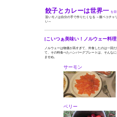
餃子とカレーは世界一
を目
旨いモノは自分の手で作りたくなる ～腹ペコチャ
い～
[こいつぁ美味い！ノルウェー料理
ノルウェーは物価が高すぎて、外食したのは一回だ
て、その時食べたハンバーグプレートは、そんなに美
ませぬ。
サーモン
ベリー