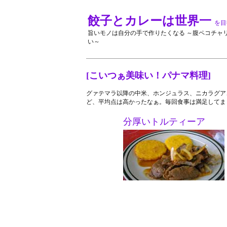
餃子とカレーは世界一
を目
旨いモノは自分の手で作りたくなる ～腹ペコチャ
い～
[こいつぁ美味い！パナマ料理]
グァテマラ以降の中米、ホンジュラス、ニカラグア
ど、平均点は高かったなぁ。毎回食事は満足してま
分厚いトルティーア