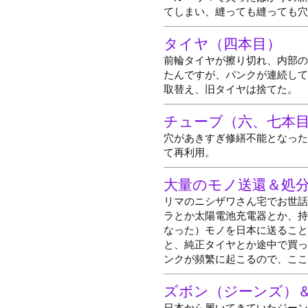
てしまい、縫っても縫っても穴
タイヤ（四本目）
前輪タイヤが擦り切れ、内部の
たんですが、パンクが連続して
取替え、旧タイヤは捨てた。
チューブ（六、七本
穴があきすぎ修繕不能となった
て再利用。
大量のモノ送還＆処
リマのニシザワさん宅でお世話
ラとか太陽電池充電器とか、持
なった）モノを日本に送ること
と、純正タイヤとか途中で買っ
ンクが頻繁に起こるので、ここ
ズボン（ジーンズ）
日本から履いてきていたジーン