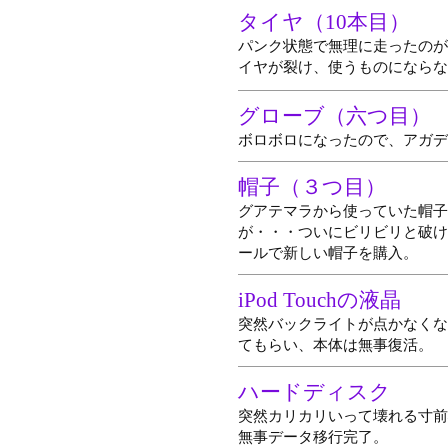
タイヤ（10本目）
パンク状態で無理に走ったのが
イヤが裂け、使うものにならな
グローブ（六つ目）
ボロボロになったので、アガデ
帽子（３つ目）
グアテマラから使っていた帽子
が・・・ついにビリビリと破け
ールで新しい帽子を購入。
iPod Touchの液晶
突然バックライトが点かなくな
てもらい、本体は無事復活。
ハードディスク
突然カリカリいって壊れる寸前
無事データ移行完了。