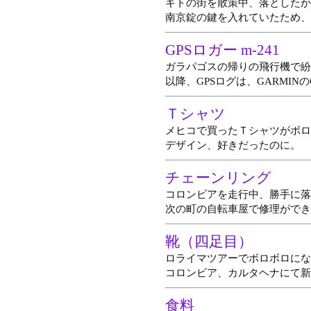
キトの街を散策中、落としたか
南京錠の鍵を入れていたため、
GPSロガー m-241
ガラパゴスの帰りの飛行機で紛
以降、GPSログは、GARMIN
Ｔシャツ
メヒコで買ったＴシャツがボロ
デザイン、好きだったのに。
チェーンリング
コロンビアを走行中、勝手に落
次の町の自転車屋で修理ができ
靴（四足目）
ロライマツアーでボロボロにな
コロンビア、カルタヘナにて新
食料