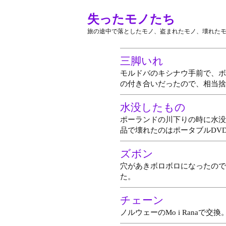
失ったモノたち
旅の途中で落としたモノ、盗まれたモノ、壊れた
三脚いれ
モルドバのキシナウ手前で、ボ
の付き合いだったので、相当捨
水没したもの
ポーランドの川下りの時に水没
品で壊れたのはポータブルDV
ズボン
穴があきボロボロになったので
た。
チェーン
ノルウェーのMo i Ranaで