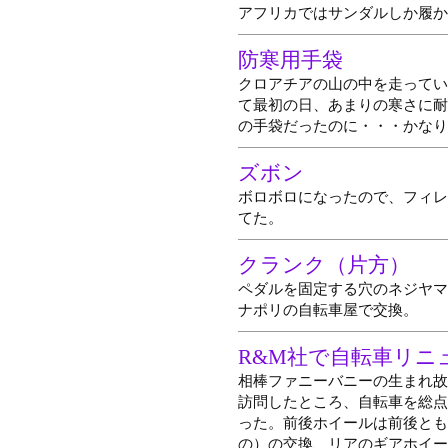
アフリカではサンダルしか履か
防寒用手袋
クロアチアの山の中を走ってい
て最初の日、あまりの寒さに耐
の手袋だったのに・・・かなり
ズボン
ボロボロになったので、フィレ
てた。
クランク（片方）
ペダルを固定する穴のネジヤマ
ナポリの自転車屋で交換。
R&M社で自転車リニ
相棒ファニーバニーの生まれ故
訪問したところ、自転車を総点
った。前後ホイールは前後とも
の）の交換、リアのギアホイー