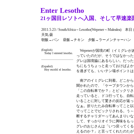
Enter Lesotho
21ヶ国目レソトへ入国、そして早速楽
2011.5.23 / SouthAfrica～Lesotho(Wepener～Malealea)
天気:曇
朝飯→パン 昼飯→チキン 夕飯→ラーメンチャーハン ／ 宿→
(English)
Wepenerが国境の町（イミグレ
Today I entered lesotho.
っていたのだが、そうではなかった
グレは国境脇にあるらしい。だった
ちにもうちょっと走っておけばよかった
(Español)
Hoy escribí el lesotho.
を過ぎても、いいテン場ポイントは
南アのイミグレに到着。どこから
聞かれたので、「ケープタウンから
「この自転車でか？」とビックリさ
走っていると、ドコ行っても、自転
いることに対して驚きの反応が返っ
なぁ。折りたたみ自転車ってこと以
でってことでビックリされる。う～
断するチャリダーってあんまりいな
して、すっかりオイラに興味をもっ
グレのおじさんは「いつ戻ってくる
えるのか？」と言ってくれたのたが