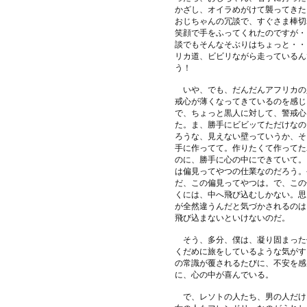
かざし、オイラめがけて襲ってきた
おじちゃんの冗談で、すぐさま棒切
笑顔で手をふってくれたのですが・
談でもそんなそぶりはちょっと・・
リカ道、ビビリながら走っているん
う！
いや、でも、だんだんアフリカの
戒心が薄くなってきているのを感じ
で、ちょっと黒人に対して、警戒心
た。ま、勝手にビビッてただけなの
ろうな、見えない壁っていうか、そ
手に作ってて。作りたくて作ってた
のに、勝手に心の中にできていて。
は偏見ってやつの仕業なのだろう。
だ、この偏見ってやつは。で、この
くには、中へ飛び込むしかない。思
が全然違うんだと気づかされるのは
飛び込まないといけないのだ。
そう、多分、僕は、凝り固まった
くだめに旅をしているような気がす
の常識が覆されるたびに、不安を感
に、心の中が喜んでいる。
で、レソトの人たち、男の人だけ