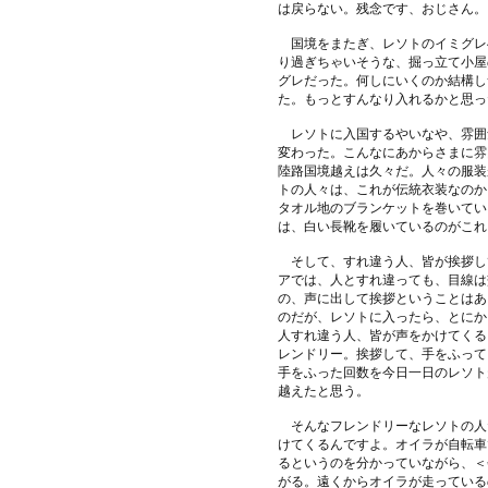
は戻らない。残念です、おじさん。
国境をまたぎ、レソトのイミグレ
り過ぎちゃいそうな、掘っ立て小屋
グレだった。何しにいくのか結構し
た。もっとすんなり入れるかと思っ
レソトに入国するやいなや、雰囲
変わった。こんなにあからさまに雰
陸路国境越えは久々だ。人々の服装
トの人々は、これが伝統衣装なのか
タオル地のブランケットを巻いてい
は、白い長靴を履いているのがこれ
そして、すれ違う人、皆が挨拶し
アでは、人とすれ違っても、目線は
の、声に出して挨拶ということはあ
のだが、レソトに入ったら、とにか
人すれ違う人、皆が声をかけてくる
レンドリー。挨拶して、手をふって
手をふった回数を今日一日のレソト
越えたと思う。
そんなフレンドリーなレソトの人
けてくるんですよ。オイラが自転車
るというのを分かっていながら、＜
がる。遠くからオイラが走っている