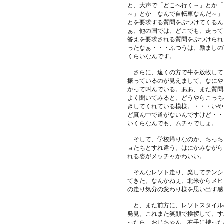
と、大声で「どこへ行く～」とか「
～」とか「なんで自転車なんだ～」
とを要求する質問をぶつけてくるん
ぁ、他の国では、どこでも、走って
答えを要求される質問をぶつけられ
ったなぁ・・・ふつうは、励ましの
くらいなんです。
さらに、遠くの方で牛を放牧して
振っているのが見えまして。なにや
かって叫んでいる。ああ、また質問
よく聞いてみると、どうやらこっち
きしてくれている模様。・・・いや
ど真ん中で道がないんですけど・・
いくらなんでも、ムチャでしょ。
そして、学校帰りなのか、ちっち
ョたちとすれ違う。はにかみながら
れる姿がメッチャかわいい。
そんなレソト走り、楽してテンシ
てきた。なんかねぇ、北米からメヒ
の走り気分の変わり様を思い出す感
と、また前方に、レソトスタイル
発見。これまた笑顔で挨拶して、す
ったら、おじちゃん、右手に持った