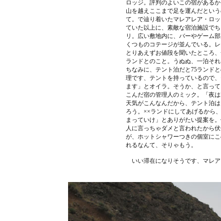
ロッジ。評判のよいこの宿があるか
山を越えここまで足を運んだという
て。で辿り着いたマレアレア・ロッ
ていた以上に、素敵な宿泊施設でち
リ。広い敷地内に、バーやゲーム部
くつものコテージが並んでいる。レ
とりあえずお値段を聞いたところ、一
ランドとのこと。うぬぬ、一泊それ
ちなみに、テント泊だと75ランド
理です、テントを持っているので、
ます」とオイラ。そうか、と言って
こんだ宿の管理人のミック。「夜は
天気がこんなんだから、テント泊は
ろう。××ランドにしてあげるから
まっていけ」とありがたい提案を。
人に言っちゃダメと言われたから伏
が、ホットシャワーつきの個室にこ
れるなんて、そりゃもう。
いい滞在になりそうです、マレア