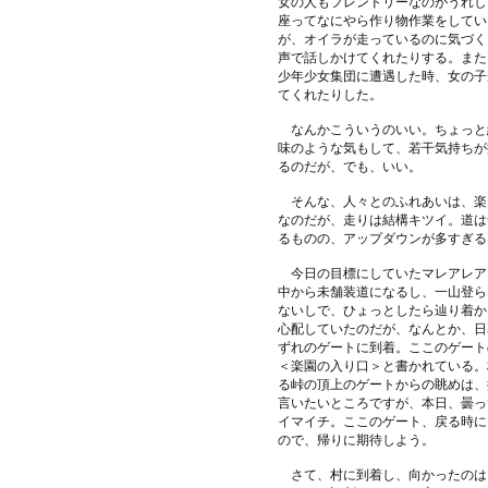
女の人もフレンドリーなのがうれし
座ってなにやら作り物作業をしてい
が、オイラが走っているのに気づく
声で話しかけてくれたりする。また
少年少女集団に遭遇した時、女の子
てくれたりした。
なんかこういうのいい。ちょっと
味のような気もして、若干気持ちが
るのだが、でも、いい。
そんな、人々とのふれあいは、楽
なのだが、走りは結構キツイ。道は
るものの、アップダウンが多すぎる
今日の目標にしていたマレアレア
中から未舗装道になるし、一山登ら
ないしで、ひょっとしたら辿り着か
心配していたのだが、なんとか、日
ずれのゲートに到着。ここのゲート
＜楽園の入り口＞と書かれている。
る峠の頂上のゲートからの眺めは、
言いたいところですが、本日、曇っ
イマイチ。ここのゲート、戻る時に
ので、帰りに期待しよう。
さて、村に到着し、向かったのは